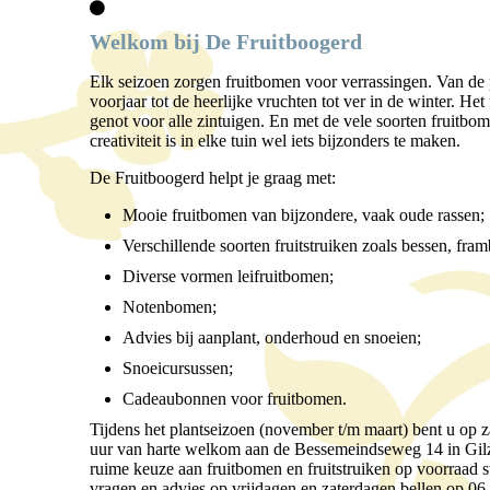
Welkom bij De Fruitboogerd
Elk seizoen zorgen fruitbomen voor verrassingen. Van de 
voorjaar tot de heerlijke vruchten tot ver in de winter. Het
genot voor alle zintuigen. En met de vele soorten fruitbom
creativiteit is in elke tuin wel iets bijzonders te maken.
De Fruitboogerd helpt je graag met:
Mooie fruitbomen van bijzondere, vaak oude rassen;
Verschillende soorten fruitstruiken zoals bessen, fra
Diverse vormen leifruitbomen;
Notenbomen;
Advies bij aanplant, onderhoud en snoeien;
Snoeicursussen;
Cadeaubonnen voor fruitbomen.
Tijdens het plantseizoen (november t/m maart) bent u op z
uur van harte welkom aan de Bessemeindseweg 14 in Gi
ruime keuze aan fruitbomen en fruitstruiken op voorraad 
vragen en advies op vrijdagen en zaterdagen bellen op 0