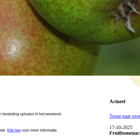
Actueel
 bestelling ophalen in het weekend
Terug naar over
17-10-2025
code.
Klik hier
voor meer informatie.
Fruitbomenact