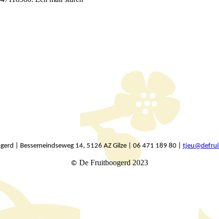
ogerd | Bessemeindseweg 14, 5126 AZ Gilze | 06 471 189 80 |
tjeu@defrui
De Fruitboogerd 2023
©